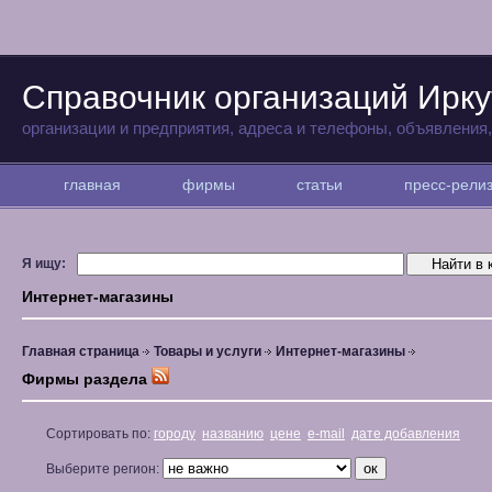
Справочник организаций Ирку
организации и предприятия, адреса и телефоны, объявления
главная
фирмы
статьи
пресс-рел
Я ищу:
Интернет-магазины
Главная страница
Товары и услуги
Интернет-магазины
Фирмы раздела
Сортировать по:
городу
названию
цене
e-mail
дате добавления
Выберите регион: